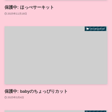
保護中: ほっぺサーキット
2025年11月19日
Uncategorized
保護中: babyのちょっぴりカット
2025年3月4日